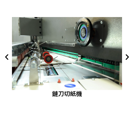
鏈刀切紙機