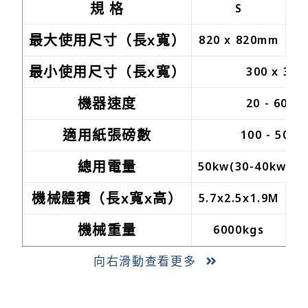
規 格
S
最大使用尺寸（長x寬）
820 x 820mm
1
最小使用尺寸（長x寬）
300 x 30
機器速度
20 - 60m/
適用紙張磅數
100 - 500 
總用電量
50kw(30-40kw in 
機械體積（長x寬x高）
5.7x2.5x1.9M
6.
機械重量
6000kgs
向右滑動查看更多