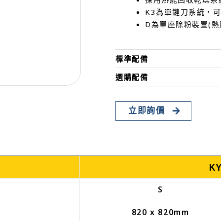
K3為單鏈刀系統，可分
D為單座除粉裝置(
標準配備
選購配備
立即詢價
K
S
）
820 x 820mm