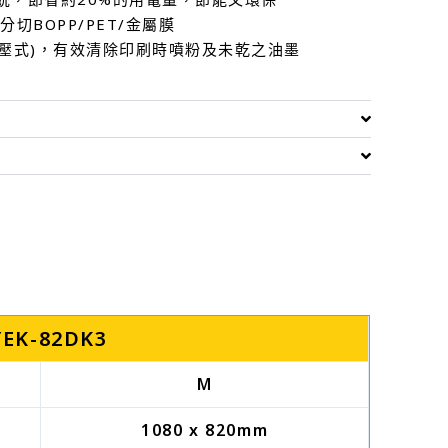
切BOPP/PET/金屬膜
熱壓式)，有效清除印刷時噴粉及未乾之油墨
YEK-82DK3
M
1080 x 820mm