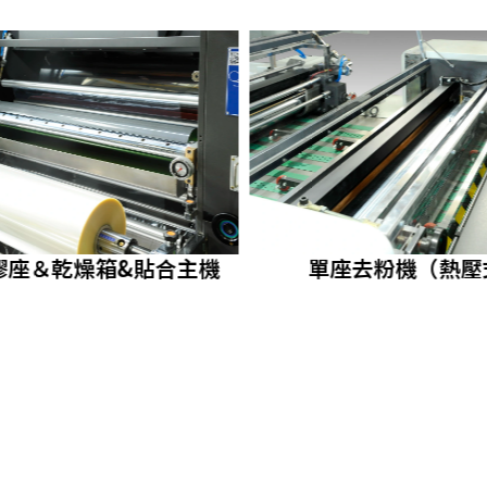
膠座＆乾燥箱&貼合主機
單座去粉機（熱壓