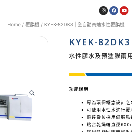
Home
/
覆膜機
/ KYEK-82DK3 | 全自動高速水性覆膜機
KYEK-82D
水性膠水及預塗膜兩
功能說明
專為環保概念設計之
可使用水性水進行覆
飛達疊位採用伺服馬
貼合乾燥輪直徑60
採用熱能回收乾燥系