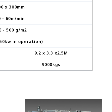
00 x 300mm
0 - 60m/min
0 - 500 g/m2
50kw in operation)
9.2 x 3.3 x2.5M
9000kgs