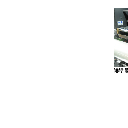
鏈刀切紙機
膠膜塗